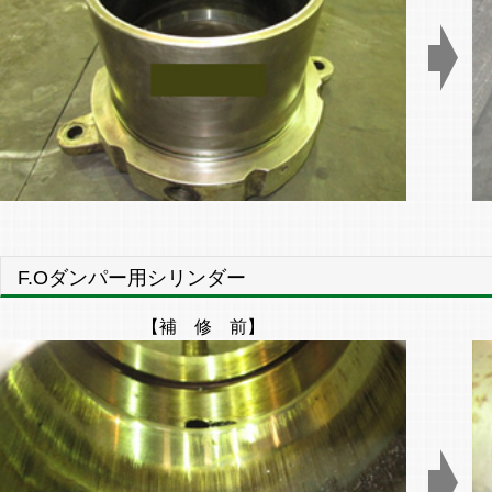
F.Oダンパー用シリンダー
【補 修 前】